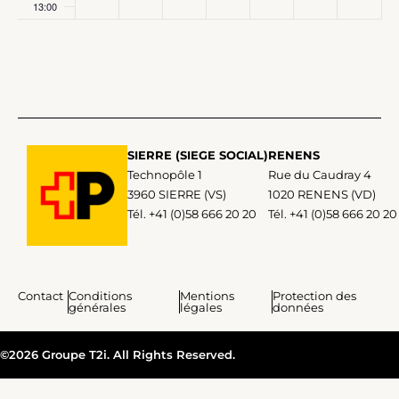
13:00
14:00
15:00
16:00
SIERRE (SIEGE SOCIAL)
RENENS
Technopôle 1
Rue du Caudray 4
17:00
3960 SIERRE (VS)
1020 RENENS (VD)
Tél. +41 (0)58 666 20 20
Tél. +41 (0)58 666 20 20
18:00
19:00
Contact
Conditions
Mentions
Protection des
20:00
générales
légales
données
21:00
©2026 Groupe T2i. All Rights Reserved.​
22:00