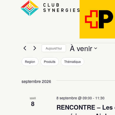
À venir
Aujourd’hui
Sélectionnez
une
Filtres
La
Region
Produits
Thématique
date.
modification
de
l'une
septembre 2026
des
entrées
du
8 septembre @ 09:00
-
11:30
MAR
8
formulaire
RENCONTRE – Les e
entraînera