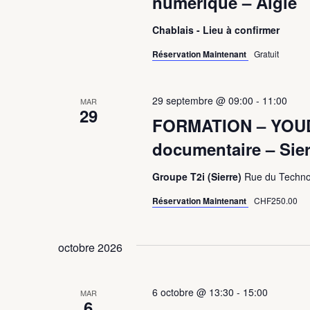
numérique – Aigle
l'actualisation
de
Chablais - Lieu à confirmer
la
liste
Réservation Maintenant
Gratuit
des
événements
29 septembre @ 09:00
-
11:00
avec
MAR
29
les
FORMATION – YOUDO
résultats
documentaire – Sier
filtrés.
Groupe T2i (Sierre)
Rue du Technop
Réservation Maintenant
CHF250.00
octobre 2026
6 octobre @ 13:30
-
15:00
MAR
6